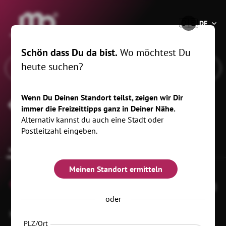
®
🇩🇪
DE
Schön dass Du da bist.
Wo möchtest Du
heute suchen?
Wenn Du Deinen Standort teilst, zeigen wir Dir
Markt Werdau
immer die Freizeittipps ganz in Deiner Nähe.
Alternativ kannst du auch eine Stadt oder
Postleitzahl eingeben.
Infos zur Location
Meinen Standort ermitteln
0
oder
Markt 10-18
08412 Werdau
PLZ/Ort