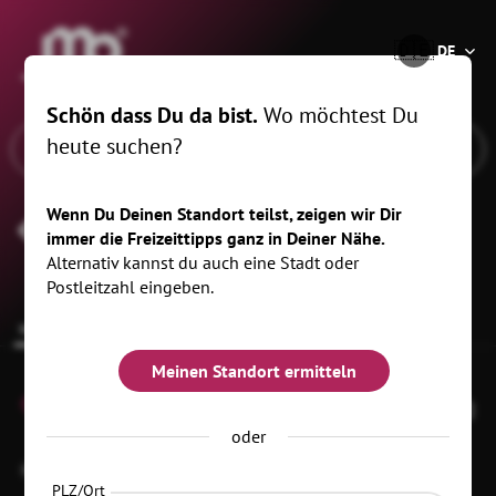
®
🇩🇪
DE
Schön dass Du da bist.
Wo möchtest Du
heute suchen?
Wenn Du Deinen Standort teilst, zeigen wir Dir
Lammterassen Hohndorf
immer die Freizeittipps ganz in Deiner Nähe.
Alternativ kannst du auch eine Stadt oder
Postleitzahl eingeben.
Infos zur Location
Meinen Standort ermitteln
0
oder
Hauptstr. 3
09394 Hohndorf
PLZ/Ort