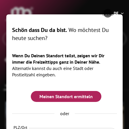
®
🇩🇪
DE
Schön dass Du da bist.
Wo möchtest Du
heute suchen?
Wenn Du Deinen Standort teilst, zeigen wir Dir
Kulturnetzwerk UW Etzdorf
immer die Freizeittipps ganz in Deiner Nähe.
Alternativ kannst du auch eine Stadt oder
Postleitzahl eingeben.
Infos zur Location
Meinen Standort ermitteln
oder
PLZ/Ort