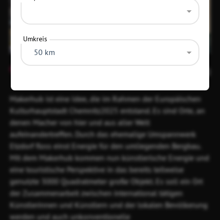
Umkreis
50 km
Item
1
6
of
1
Makerhub ist eine Idee, die im Rahmen der Europäischen
Kulturhauptstadt Chemnitz2025 entstand. Es sind Orte, an
denen Macher von hier und aus aller Welt
aufeinandertreffen. Durch das ehemalige Umspannwerk
Etzdorf floss einst Energie für den umliegenden Bergbau.
Mit dem Makerhub kommen nun künstlerische Energie und
eine touristische Perspektive in das bereits teilweise
genutzte 3000 Quadratmeter große Objekt. Es soll ein Ort
der Zusammenarbeit zwischen international tätigen
Künstlerinnen und Künstlern und der lokalen Bevölkerung
werden und auch unkonventionelle