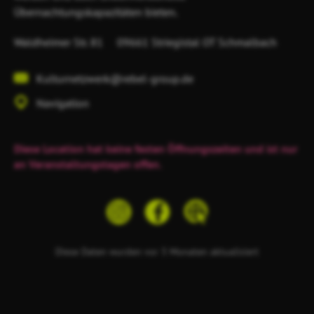
Übernachtungskapazitäten bieten.
Waldheimer Str. 81
09661 Striegistal
OT Schmalbach
Kulturnetzwerk@rebel-group.de
Navigation
Diese Location hat keine festen Öffnungszeiten und ist nur
an Veranstaltungstagen offen.
Diese Daten wurden vor 3 Monaten aktualisiert