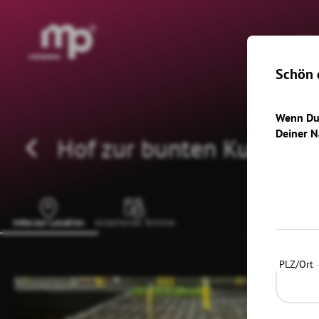
®
H
Schön d
Wenn Du 
Deiner N
Hof zur bunten Kuh
Infos zur Location
Anstehende Termine
PLZ/Ort