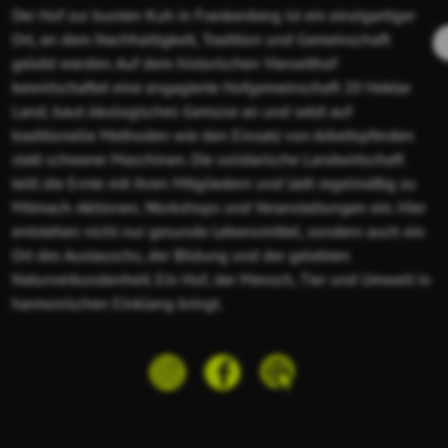
Der Hof zur bunten Kuh in Frankenberg ist ein einzigartiger
Ort, an dem Nachhaltigkeit, Tradition und Gemeinschaft
gelebt werden. Auf dem historischen Vierseithof
bewirtschaftet eine engagierte Hofgemeinschaft 20 Hektar
Land, baut ökologisches Gemüse an und setzt auf
traditionelle Methoden wie den Einsatz von Arbeitspferden
statt schwerer Maschinen. Die solidarische Landwirtschaft
teilt die Ernte mit ihren Mitgliedern und lädt regelmäßig zu
Mitmach-Aktionen, Workshops und Veranstaltungen ein. Hier
entstehen nicht nur gesunde Lebensmittel, sondern auch ein
Ort des Austauschs, der Bildung und der gelebten
Naturverbundenheit. Ein Hof, der Mensch, Tier und Umwelt in
harmonischen Einklang bringt.