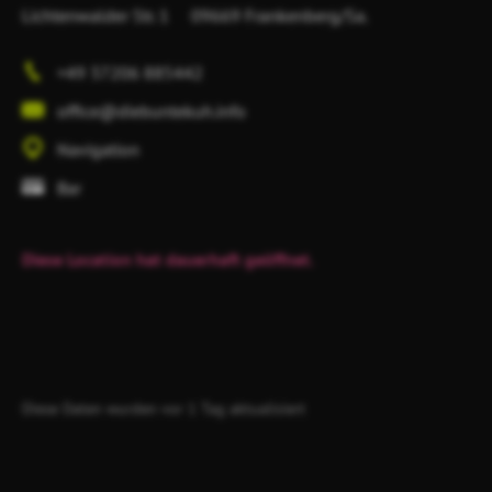
Lichtenwalder Str. 1
09669 Frankenberg/Sa.
+49 37206 885442
office@diebuntekuh.info
Navigation
Bar
Diese Location hat dauerhaft geöffnet.
Diese Daten wurden vor 1 Tag aktualisiert