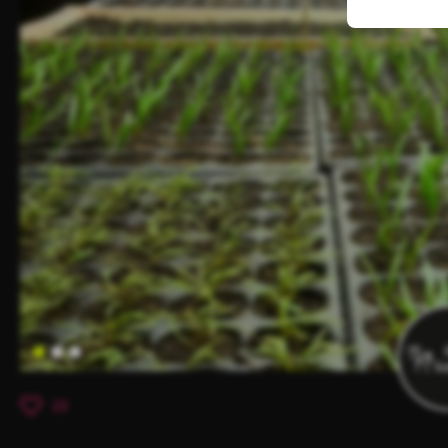
Item
1
23
of
3