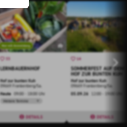
Nur mit Anmeldung
33
14
LERNBAUERNHOF
SOMMERFEST AUF DEM
HOF ZUR BUNTEN KUH
Hof zur bunten Kuh
Hof zur bunten Kuh
09669 Frankenberg/Sa.
09669 Frankenberg/Sa.
Heute
09:00 - 18:00 Uhr
05.09.26
12:00 - 19:00 Uhr
Weitere Termine
DETAILS
DETAILS