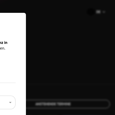
🇩🇪
DE
ns
nz in
en.
ANSTEHENDE TERMINE