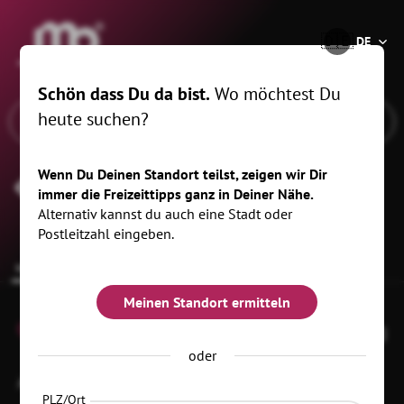
®
🇩🇪
DE
Schön dass Du da bist.
Wo möchtest Du
heute suchen?
Wenn Du Deinen Standort teilst, zeigen wir Dir
Gelände des früheren KZ Sachsenburg
immer die Freizeittipps ganz in Deiner Nähe.
Alternativ kannst du auch eine Stadt oder
Postleitzahl eingeben.
Infos zur Location
Meinen Standort ermitteln
0
oder
An der Zschopau 6
09669 Frankenberg/Sa.
PLZ/Ort