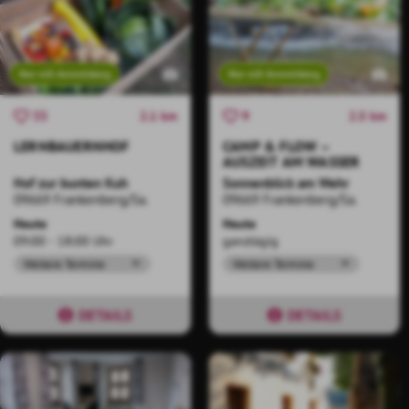
Nur mit Anmeldung
Nur mit Anmeldung
2.1 km
2.5 km
33
9
LERNBAUERNHOF
CAMP & FLOW –
AUSZEIT AM WASSER
Hof zur bunten Kuh
Sonnenblick am Wehr
09669 Frankenberg/Sa.
09669 Frankenberg/Sa.
Heute
Heute
09:00 - 18:00 Uhr
ganztägig
Weitere Termine
Weitere Termine
DETAILS
DETAILS