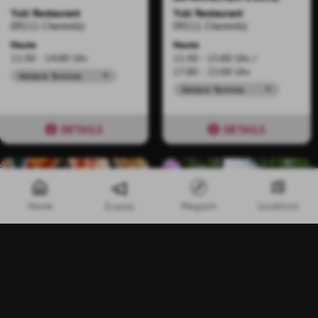
Yuki Restaurant
Yuki Restaurant
09111 Chemnitz
09111 Chemnitz
Heute
Heute
11:30 - 14:00 Uhr
11:30 - 15:00 Uhr
17:00 - 22:00 Uhr
Weitere Termine
Weitere Termine
DETAILS
DETAILS
Home
Magazin
Locations
Events
Nur mit Anmeldung
2.5 km
3.2 km
13
1
SONNTAGSFRÜHSTÜCK
PARKFÜHRUNG
AM WEHR