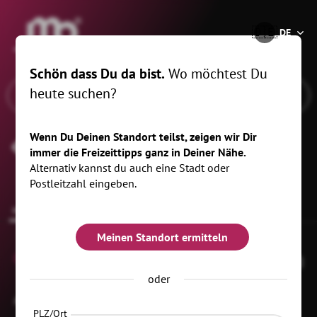
®
🇩🇪
DE
Schön dass Du da bist.
Wo möchtest Du
heute suchen?
Wenn Du Deinen Standort teilst, zeigen wir Dir
Freibad Sachsenburg
immer die Freizeittipps ganz in Deiner Nähe.
Alternativ kannst du auch eine Stadt oder
Postleitzahl eingeben.
Infos zur Location
Anstehende Termine
Meinen Standort ermitteln
0
oder
An der Zschopau 12
09669 Frankenberg/Sa.
PLZ/Ort