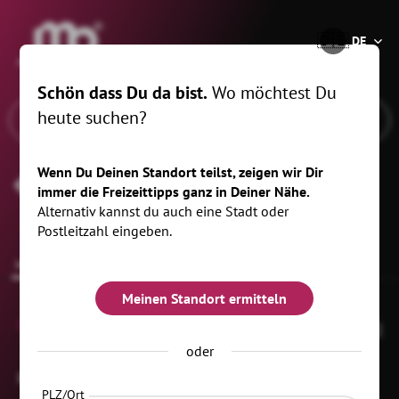
®
🇩🇪
DE
Schön dass Du da bist.
Wo möchtest Du
heute suchen?
Wenn Du Deinen Standort teilst, zeigen wir Dir
Freibad "Am Stangewald"
immer die Freizeittipps ganz in Deiner Nähe.
Alternativ kannst du auch eine Stadt oder
Postleitzahl eingeben.
Infos zur Location
Meinen Standort ermitteln
0
oder
Badeweg 11
09456 Annaberg-Buchholz
OT Buchholz
PLZ/Ort