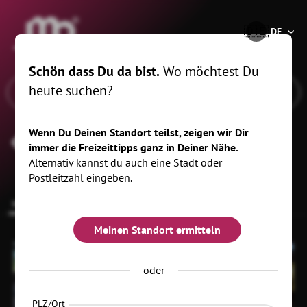
®
🇩🇪
DE
Schön dass Du da bist.
Wo möchtest Du
heute suchen?
Wenn Du Deinen Standort teilst, zeigen wir Dir
Espitas Zwickau
immer die Freizeittipps ganz in Deiner Nähe.
Alternativ kannst du auch eine Stadt oder
Postleitzahl eingeben.
Infos zur Location
Anstehende Termine
Beiträge
Eventplace
Meinen Standort ermitteln
oder
PLZ/Ort