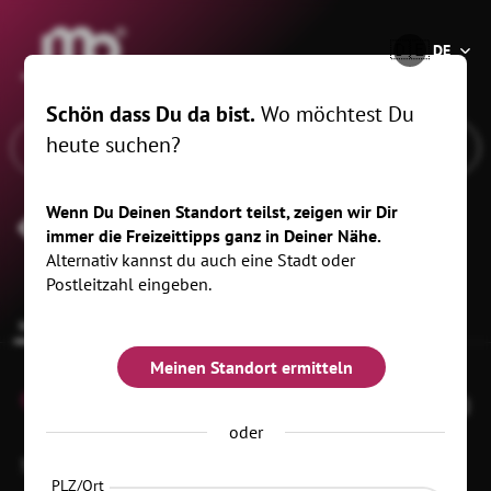
®
🇩🇪
DE
Schön dass Du da bist.
Wo möchtest Du
heute suchen?
Wenn Du Deinen Standort teilst, zeigen wir Dir
Eiscafé Waldschlößchen
immer die Freizeittipps ganz in Deiner Nähe.
Alternativ kannst du auch eine Stadt oder
Postleitzahl eingeben.
Infos zur Location
Meinen Standort ermitteln
0
oder
Stollberger Straße 9
09353 Oberlungwitz
PLZ/Ort