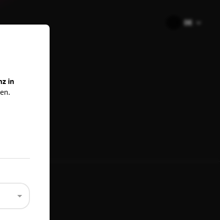
🇩🇪
DE
ns
nz in
en.