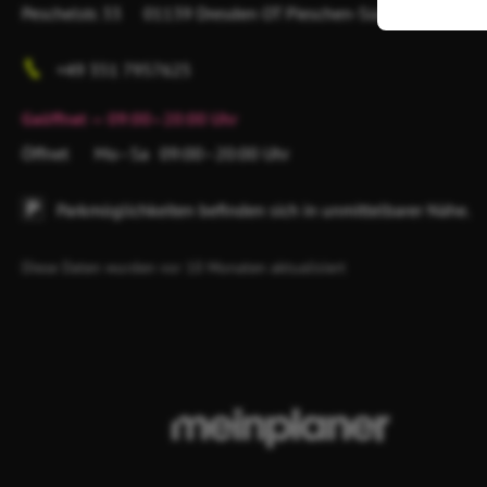
Peschelstr. 33
01139 Dresden
OT Pieschen-Süd
+49 351 7957625
Geöffnet
— 09:00–20:00 Uhr
Öffnet
Mo–Sa
09:00–20:00 Uhr
Parkmöglichkeiten befinden sich in unmittelbarer Nähe.
Diese Daten wurden vor 10 Monaten aktualisiert