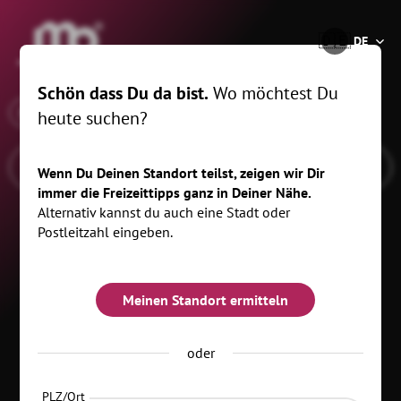
®
🇩🇪
DE
Schön dass Du da bist.
Wo möchtest Du
x
Wann
, km
heute suchen?
Wenn Du Deinen Standort teilst, zeigen wir Dir
immer die Freizeittipps ganz in Deiner Nähe.
Alternativ kannst du auch eine Stadt oder
Postleitzahl eingeben.
Meinen Standort ermitteln
oder
Kategorien
PLZ/Ort