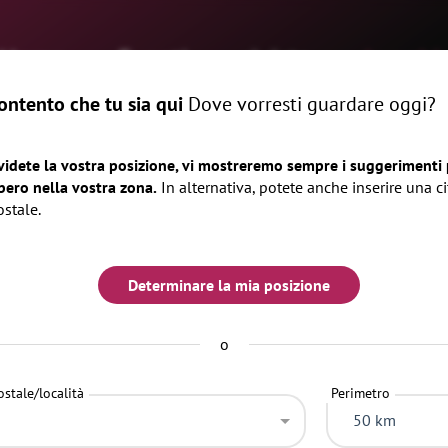
Home
Eventi
rivista
Luoghi
ntento che tu sia qui
Dove vorresti guardare oggi?
videte la vostra posizione, vi mostreremo sempre i suggerimenti p
bero nella vostra zona.
In alternativa, potete anche inserire una ci
esiale regionale di Chemnitz
ostale.
Determinare la mia posizione
o
stale/località
Perimetro
50 km