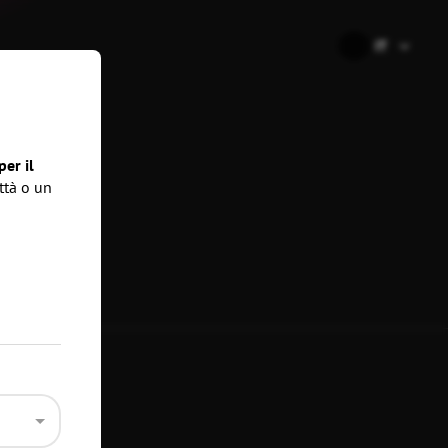
🇮🇹
IT
er il
ttà o un