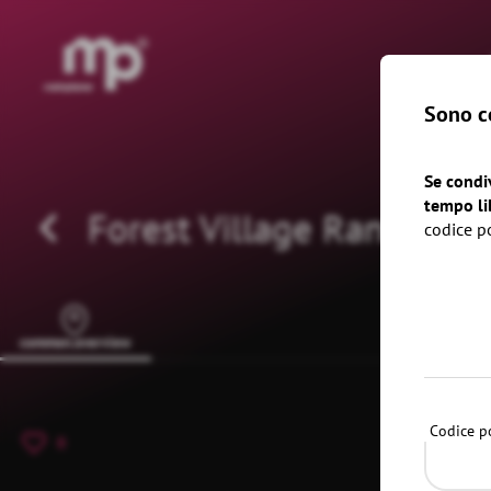
®
Sono co
Se condi
tempo li
Forest Village Ranch
codice p
common.overview
Codice po
0