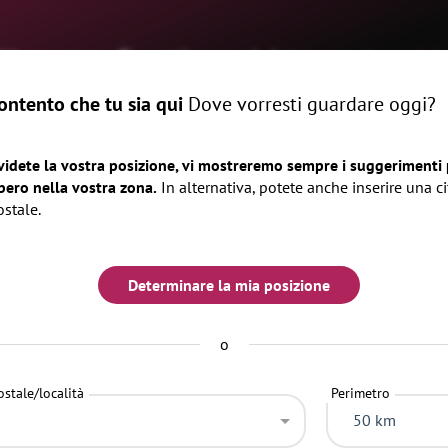
Home
Eventi
rivista
Luoghi
ntento che tu sia qui
Dove vorresti guardare oggi?
videte la vostra posizione, vi mostreremo sempre i suggerimenti p
bero nella vostra zona.
In alternativa, potete anche inserire una ci
ostale.
Determinare la mia posizione
o
stale/località
Perimetro
50 km