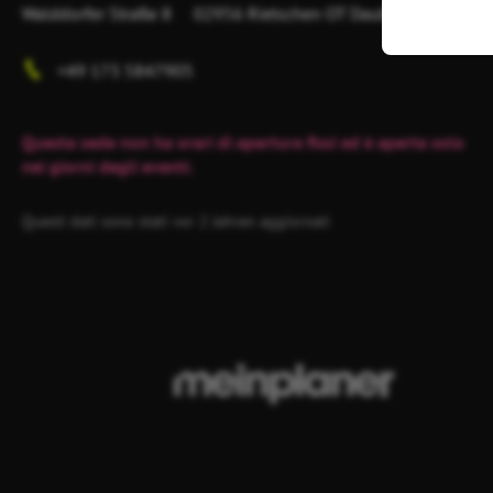
Walddorfer Straße 8
02956 Rietschen
OT Daubitz
+49 173 5847905
Questa sede non ha orari di apertura fissi ed è aperta solo
nei giorni degli eventi.
Questi dati sono stati vor 2 Jahren aggiornati