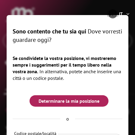
®
🇮🇹
IT
Sono contento che tu sia qui
Dove vorresti
guardare oggi?
Se condividete la vostra posizione, vi mostreremo
Aussig-Bibliothek der Region Ústí
sempre i suggerimenti per il tempo libero nella
vostra zona.
In alternativa, potete anche inserire una
città o un codice postale.
common.overview
Determinare la mia posizione
0
o
W.
40001 Ústí nad Labem
OT Ústí nad Labem-
Codice postale/località
Churchilla 3
centrum