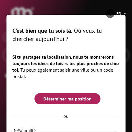
®
🇫🇷
FR
C'est bien que tu sois là.
Où veux-tu
x
Quand
Seiffen/Erzgeb., 20 km
chercher aujourd'hui ?
Si tu partages ta localisation, nous te montrerons
toujours les idées de loisirs les plus proches de chez
toi.
Tu peux également saisir une ville ou un code
Fête des mères
postal.
Déterminer ma position
ou
NPA/localité