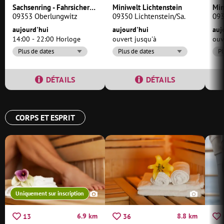
SACHSENRING
Sachsenring - Fahrsicherheitszentrum am Sachsenring
Miniwelt Lichtenstein
Min
09353 Oberlungwitz
09350 Lichtenstein/Sa.
093
aujourd'hui
aujourd'hui
auj
14:00 - 22:00 Horloge
ouvert jusqu'à
ouv
Plus de dates
Plus de dates
Pl
DÉTAILS
DÉTAILS
CORPS ET ESPRIT
Uniquement sur inscription
6.9 km
8.8 km
13
36