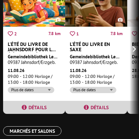
7.8 km
7.8 km
2
1
L'ÉTÉ DU LIVRE DE
L'ÉTÉ DU LIVRE EN
BI
JAHNSDORF POUR LES
SAXE
ÉLÈVES DE L'ÉCOLE
Gemeindebibliothek Leukersdorf
Gemeindebibliothek Leukersdorf
Der
PRIMAIRE
09387 Jahnsdorf/Erzgeb.
09387 Jahnsdorf/Erzgeb.
093
11.08.26
11.08.26
28.
09:00 - 12:00 Horloge
09:00 - 12:00 Horloge
18:
13:00 - 18:00 Horloge
13:00 - 18:00 Horloge
Plus de dates
Plus de dates
DÉTAILS
DÉTAILS
MARCHÉS ET SALONS