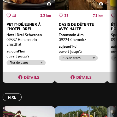
2.3 km
7.2 km
18
33
PETIT-DÉJEUNER À
OASIS DE DÉTENTE
ÉT
L'HÔTEL DREI
AVEC HALTE
DO
SCHWANEN
CONVIVIALE
Hotel Drei Schwanen
Totenstein Alm
09337 Hohenstein-
09224 Chemnitz
093
Ernstthal
aujourd'hui
auj
aujourd'hui
ouvert jusqu'à
ouv
ouvert jusqu'à
Plus de dates
Pl
Plus de dates
DÉTAILS
DÉTAILS
FIXE