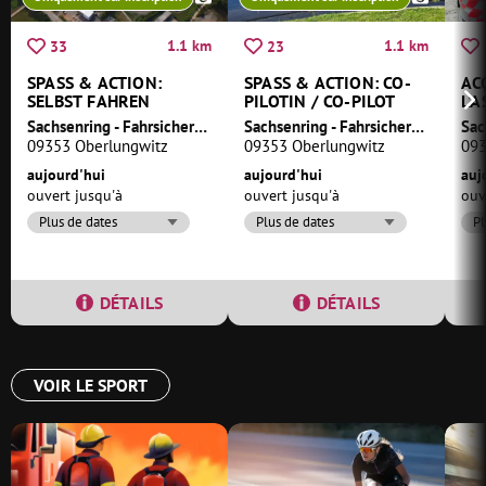
1.1 km
1.1 km
33
23
SPASS & ACTION: S
SPASS & ACTION: CO-P
AC
ELBST FAHREN
ILOTIN / CO-PILOT
L'
FO
Sachsenring - Fahrsicherheitszentrum am Sachsenring
Sachsenring - Fahrsicherheitszentrum am Sachsenring
09353 Oberlungwitz
09353 Oberlungwitz
093
aujourd'hui
aujourd'hui
auj
ouvert jusqu'à
ouvert jusqu'à
ouv
Plus de dates
Plus de dates
Pl
DÉTAILS
DÉTAILS
VOIR LE SPORT