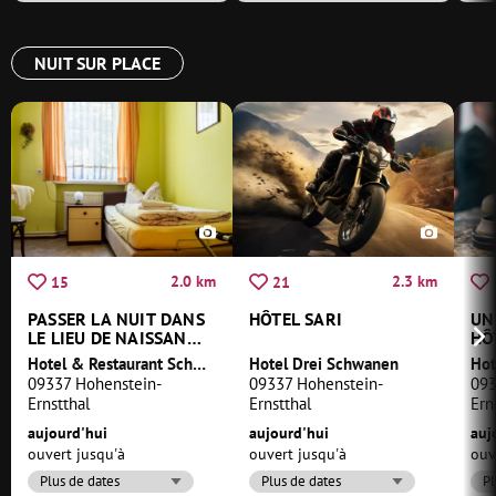
NUIT SUR PLACE
2.0 km
2.3 km
15
21
PASSER LA NUIT DANS
HÔTEL SARI
UN
LE LIEU DE NAISSANCE
HÔ
DE KARL MAY
Hotel & Restaurant Schweizerhaus
Hotel Drei Schwanen
Hot
09337 Hohenstein-
09337 Hohenstein-
093
Ernstthal
Ernstthal
Ern
aujourd'hui
aujourd'hui
auj
ouvert jusqu'à
ouvert jusqu'à
ouv
Plus de dates
Plus de dates
Pl