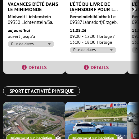
VACANCES D'ÉTÉ DANS
L'ÉTÉ DU LIVRE DE
L'
LE MINIMONDE
JAHNSDORF POUR LES
SA
ÉLÈVES DE L'ÉCOLE
Miniwelt Lichtenstein
Gemeindebibliothek Leukersdorf
PRIMAIRE
09350 Lichtenstein/Sa.
09387 Jahnsdorf/Erzgeb.
093
aujourd'hui
11.08.26
11.
ouvert jusqu'à
09:00 - 12:00 Horloge
09:
13:00 - 18:00 Horloge
13:
Plus de dates
Plus de dates
Pl
DÉTAILS
DÉTAILS
SPORT ET ACTIVITÉ PHYSIQUE
Uniquement sur inscription
Uniquement sur inscription