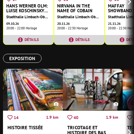
HANS WERNER OLM:
NIRVANA IN THE
MAFFAY
LUISE KOSCHINSKY –
NAME OF COBAIN
SHOWBAND:
EIN PULLOVER VOLL
TRIBUTE AN
Stadthalle Limbach-Oberfrohna
Stadthalle Limbach-Oberfrohna
FRAU
MAFFAY
09.10.26
20.11.26
21.11.26
20:00 - 22:00 Horloge
20:00 - 22:30 Horloge
20:00 - 22:30 Hor
DÉTAILS
DÉTAILS
DÉT
EXPOSITION
1.9 km
1.9 km
14
40
HISTOIRE TISSÉE
TRICOTAGE ET
TE
HISTOIRE DES BAS