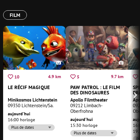
FILM
4.9 km
9.7 km
10
5
LE RÉCIF MAGIQUE
PAW PATROL : LE FILM
SP
DES DINOSAURES
BR
Minikosmos Lichtenstein
Apollo Filmtheater
Apo
09350 Lichtenstein/Sa.
09212 Limbach-
092
Oberfrohna
Obe
aujourd'hui
aujourd'hui
auj
16:00 horloge
15:30 horloge
16:
Plus de dates
19:
Plus de dates
Pl