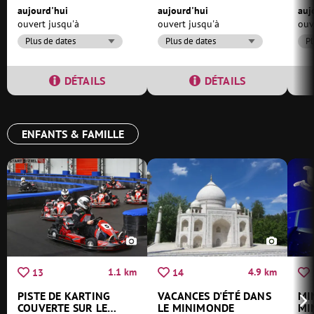
aujourd'hui
aujourd'hui
auj
ouvert jusqu'à
ouvert jusqu'à
ouv
Plus de dates
Plus de dates
Pl
DÉTAILS
DÉTAILS
ENFANTS & FAMILLE
1.1 km
4.9 km
13
14
PISTE DE KARTING
VACANCES D'ÉTÉ DANS
MI
COUVERTE SUR LE
LE MINIMONDE
MI