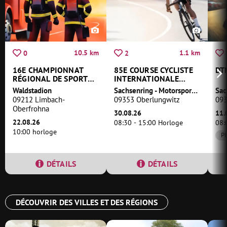
10.5 km
1.1 km
0
2
16E CHAMPIONNAT
85E COURSE CYCLISTE
DT
RÉGIONAL DE SPORT
INTERNATIONALE
DES SAPEURS-
"RUND UM DEN
Waldstadion
Sachsenring - Motorsport & mehr
POMPIERS DE SAXE
SACHSENRING"
09212 Limbach-
09353 Oberlungwitz
093
2026
(AUTOUR DU
Oberfrohna
SACHSENRING)
30.08.26
11.
22.08.26
08:30 - 15:00 Horloge
08:
10:00 horloge
Pl
DÉTAILS
DÉTAILS
DÉCOUVRIR DES VILLES ET DES RÉGIONS