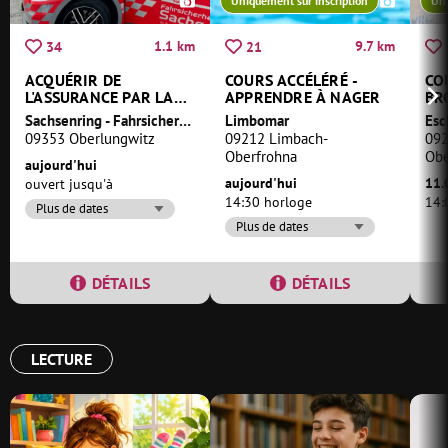
Uniquement sur inscription
Uni
1.1 km
9.7 km
34
21
ACQUÉRIR DE
COURS ACCÉLÉRÉ -
CO
L'ASSURANCE PAR LA
APPRENDRE À NAGER
BR
FORMATION
Sachsenring - Fahrsicherheitszentrum am Sachsenring
Limbomar
Es
09353 Oberlungwitz
09212 Limbach-
092
Oberfrohna
Obe
aujourd'hui
aujourd'hui
11.
ouvert jusqu'à
14:30 horloge
14:
Plus de dates
Plus de dates
DÉTAILS
DÉTAILS
LECTURE