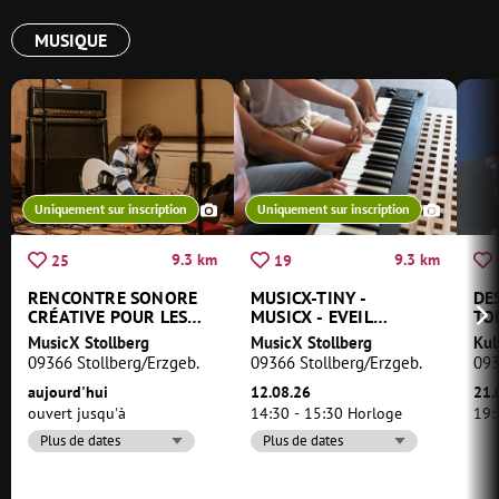
MUSIQUE
Uniquement sur inscription
Uniquement sur inscription
9.3 km
9.3 km
25
19
RENCONTRE SONORE
MUSICX-TINY -
DE
CRÉATIVE POUR LES
MUSICX - EVEIL
TO
JEUNES
MUSICAL
MusicX Stollberg
MusicX Stollberg
Kul
09366 Stollberg/Erzgeb.
09366 Stollberg/Erzgeb.
093
aujourd'hui
12.08.26
21.
ouvert jusqu'à
14:30 - 15:30 Horloge
19:
Plus de dates
Plus de dates