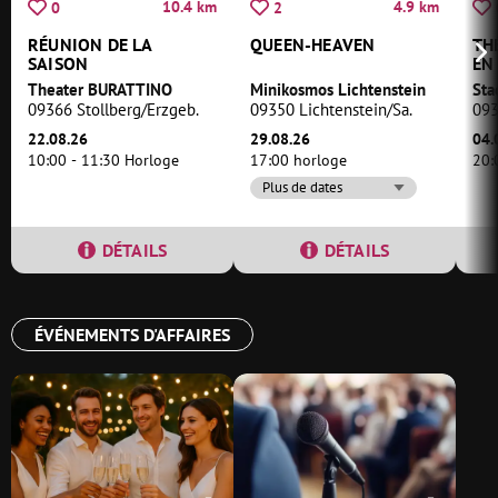
10.4 km
4.9 km
0
2
RÉUNION DE LA
QUEEN-HEAVEN
TH
SAISON
EN
Theater BURATTINO
Minikosmos Lichtenstein
Sta
09366 Stollberg/Erzgeb.
09350 Lichtenstein/Sa.
093
22.08.26
29.08.26
04.
10:00 - 11:30 Horloge
17:00 horloge
20:
Plus de dates
DÉTAILS
DÉTAILS
ÉVÉNEMENTS D'AFFAIRES