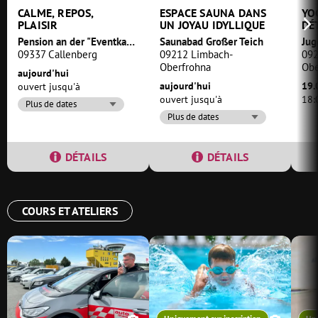
CALME, REPOS,
ESPACE SAUNA DANS
YO
PLAISIR
UN JOYAU IDYLLIQUE
DÉ
PR
Pension an der "Eventkapelle Callenberg"
Saunabad Großer Teich
09337 Callenberg
09212 Limbach-
092
Oberfrohna
Obe
aujourd'hui
aujourd'hui
19.
ouvert jusqu'à
ouvert jusqu'à
18:
Plus de dates
Plus de dates
DÉTAILS
DÉTAILS
COURS ET ATELIERS