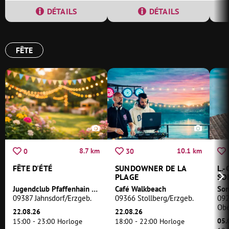
DÉTAILS
DÉTAILS
FÊTE
8.7 km
10.1 km
0
30
FÊTE D'ÉTÉ
SUNDOWNER DE LA
L.-
PLAGE
SO
Jugendclub Pfaffenhain e.V.
Café Walkbeach
Son
09387 Jahnsdorf/Erzgeb.
09366 Stollberg/Erzgeb.
092
Obe
22.08.26
22.08.26
05.
15:00 - 23:00 Horloge
18:00 - 22:00 Horloge