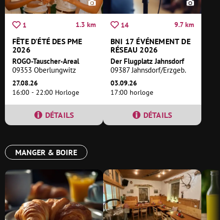
1.3 km
9.7 km
1
14
FÊTE D'ÉTÉ DES PME
BNI 17 ÉVÉNEMENT DE
2026
RÉSEAU 2026
ROGO-Tauscher-Areal
Der Flugplatz Jahnsdorf
09353 Oberlungwitz
09387 Jahnsdorf/Erzgeb.
27.08.26
03.09.26
16:00 - 22:00 Horloge
17:00 horloge
DÉTAILS
DÉTAILS
MANGER & BOIRE