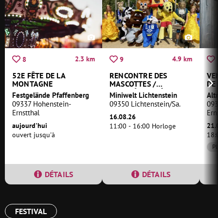
2.3 km
4.9 km
8
9
52E FÊTE DE LA
RENCONTRE DES
VE
MONTAGNE
MASCOTTES /
DE
JOURNÉE LUMIÈRE
Festgelände Pfaffenberg
Miniwelt Lichtenstein
BLEUE DANS LE MINI-
09337 Hohenstein-
09350 Lichtenstein/Sa.
093
MONDE
Ernstthal
Ern
16.08.26
aujourd'hui
21.
11:00 - 16:00 Horloge
ouvert jusqu'à
18:
Pl
DÉTAILS
DÉTAILS
FESTIVAL