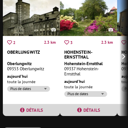
2.3 km
2.3 km
2
3
OBERLUNGWITZ
HOHENSTEIN-
HO
ERNSTTHAL
Oberlungwitz
Hohenstein-Ernstthal
Hoh
09353 Oberlungwitz
09337 Hohenstein-
093
Ernstthal
aujourd'hui
auj
aujourd'hui
toute la journée
tou
toute la journée
Plus de dates
Pl
Plus de dates
DÉTAILS
DÉTAILS