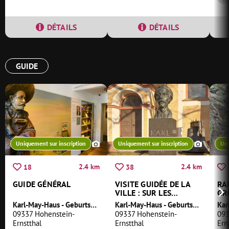
DÉTAILS
DÉTAILS
GUIDE
Uniquement sur inscription
Uniquement sur inscription
Uni
2.4 km
2.4 km
18
38
GUIDE GÉNÉRAL
VISITE GUIDÉE DE LA
RA
VILLE : SUR LES
GR
TRACES DE KARL MAY
Karl-May-Haus - Geburtshaus und Museum des Schöpfers von Winnetou
Karl-May-Haus - Geburtshaus und Museum des Schöpfers von Winnetou
09337 Hohenstein-
09337 Hohenstein-
093
Ernstthal
Ernstthal
Ern