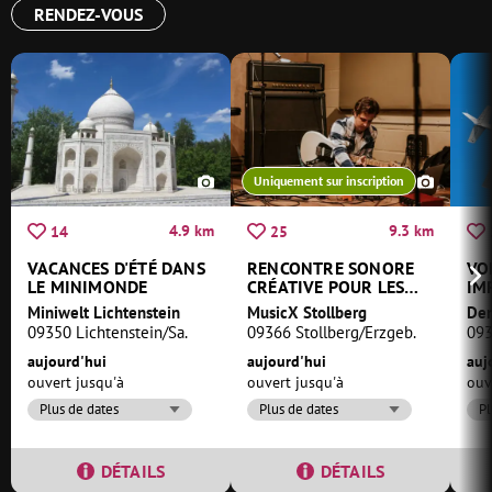
RENDEZ-VOUS
Uniquement sur inscription
4.9 km
9.3 km
14
25
VACANCES D'ÉTÉ DANS
RENCONTRE SONORE
VO
LE MINIMONDE
CRÉATIVE POUR LES
IM
JEUNES
Miniwelt Lichtenstein
MusicX Stollberg
Der
09350 Lichtenstein/Sa.
09366 Stollberg/Erzgeb.
093
aujourd'hui
aujourd'hui
auj
ouvert jusqu'à
ouvert jusqu'à
ouv
Plus de dates
Plus de dates
Pl
DÉTAILS
DÉTAILS