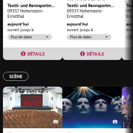
Textil- und Rennsportmuseum Hohenstein-Ernstthal
Textil- und Rennsportmuseum Hohenstein-Ernstthal
09337 Hohenstein-
09337 Hohenstein-
093
Ernstthal
Ernstthal
Ern
aujourd'hui
aujourd'hui
auj
ouvert jusqu'à
ouvert jusqu'à
ouv
Plus de dates
Plus de dates
Pl
DÉTAILS
DÉTAILS
SCÈNE