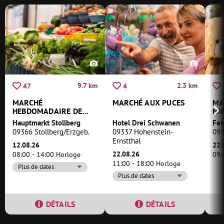
9.7 km
2.3 km
47
4
MARCHÉ
MARCHÉ AUX PUCES
MA
HEBDOMADAIRE DE
NI
STOLLBERG
Hauptmarkt Stollberg
Hotel Drei Schwanen
Fes
09366 Stollberg/Erzgeb.
09337 Hohenstein-
093
Ernstthal
12.08.26
22.
22.08.26
08:00 - 14:00 Horloge
09:
11:00 - 18:00 Horloge
Plus de dates
Plus de dates
DÉTAILS
DÉTAILS