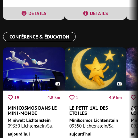
DÉTAILS
DÉTAILS
CONFÉRENCE & ÉDUCATION
4.9 km
4.9 km
19
1
MINICOSMOS DANS LE
LE PETIT 1X1 DES
AS
MINI-MONDE
ÉTOILES
CO
LE
Miniwelt Lichtenstein
Minikosmos Lichtenstein
Min
09350 Lichtenstein/Sa.
09350 Lichtenstein/Sa.
093
aujourd'hui
aujourd'hui
auj