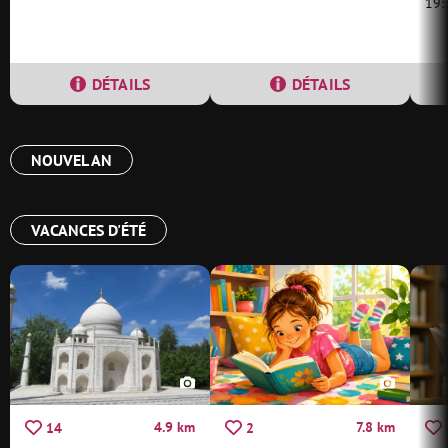
19:
DÉTAILS
DÉTAILS
NOUVEL AN
VACANCES D'ÉTÉ
4.9 km
7.8 km
14
2