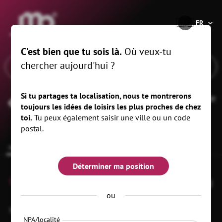
®
🇫🇷
FR
C'est bien que tu sois là.
Où veux-tu
chercher aujourd'hui ?
Si tu partages ta localisation, nous te montrerons
Universitätsbibliothek der TU Bergakademie
toujours les idées de loisirs les plus proches de chez
Freiberg
toi.
Tu peux également saisir une ville ou un code
postal.
common.overview
Déterminer ma position
2
ou
Winklerstr. 3
09599 Freiberg
NPA/localité