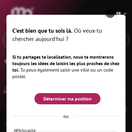
®
🇫🇷
FR
C'est bien que tu sois là.
Où veux-tu
chercher aujourd'hui ?
Si tu partages ta localisation, nous te montrerons
St.-Nicolai-Kirche Grünhain
toujours les idées de loisirs les plus proches de chez
toi.
Tu peux également saisir une ville ou un code
postal.
common.overview
Déterminer ma position
0
ou
Markt 1
08344 Grünhain-Beierfeld
NPA/localité