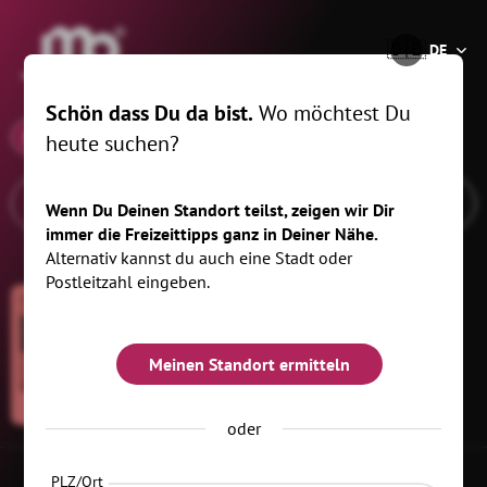
®
🇩🇪
DE
Schön dass Du da bist.
Wo möchtest Du
x
08.07.26
, km
heute suchen?
Wenn Du Deinen Standort teilst, zeigen wir Dir
immer die Freizeittipps ganz in Deiner Nähe.
Alternativ kannst du auch eine Stadt oder
Postleitzahl eingeben.
Meinen Standort ermitteln
AUSSTELLUNG
oder
PLZ/Ort