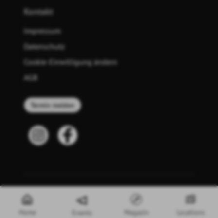
Kontakt
Impressum
Datenschutz
Cookie-Einwilligung ändern
AGB
Termin melden
© 2026 meinplaner - die Eventplattform GmbH
Home
Magazin
Locations
Events