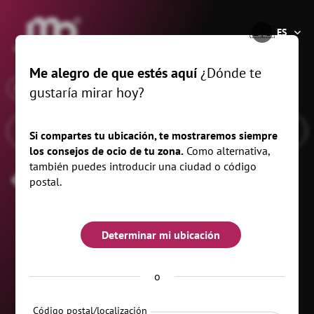
®
🇪🇸
ES
Me alegro de que estés aquí
¿Dónde te
x
En
Callenberg, 5 km
gustaría mirar hoy?
Si compartes tu ubicación, te mostraremos siempre
los consejos de ocio de tu zona.
Como alternativa,
también puedes introducir una ciudad o código
Festival
postal.
Determinar mi ubicación
o
Código postal/localización