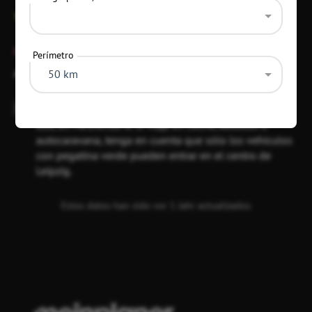
+49 341 5933500
Cerrado
Perímetro
Abre
So–Sa, Fei
09:00–19:00 Reloj
50 km
Se puede aparcar en el aparcamiento situado frente al
zoo, en Parthenstr. 8. Si viaja en coche, autobús o
autocaravana, tenga en cuenta que sólo los vehículos
con pegatina verde pueden entrar en el centro de
Leipzig.
Estos datos han sido vor 1 Jahr actualizados