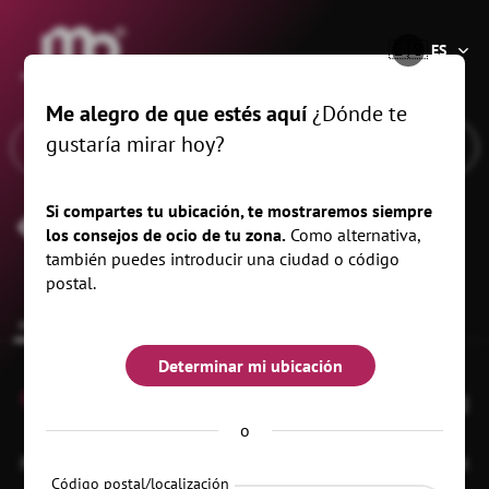
®
🇪🇸
ES
Me alegro de que estés aquí
¿Dónde te
gustaría mirar hoy?
Si compartes tu ubicación, te mostraremos siempre
Zoo de Leipzig
los consejos de ocio de tu zona.
Como alternativa,
también puedes introducir una ciudad o código
postal.
common.overview
Determinar mi ubicación
0
o
Pfaffendorfer Str. 29
04105 Leipzig
OT Zentrum-Nordwest
Código postal/localización