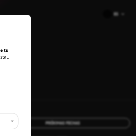
🇪🇸
ES
nes
e tu
stal.
PRÓXIMAS FECHAS