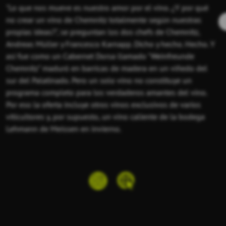
"Lo que nos mueve es nuestro amor por el vino. ¿Y por qué
no crear un vino de Chemnitz totalmente según nuestras
propias ideas?", se preguntan los dos chefs de Chemnitz,
Andreas Müller y Francesco Karnapp. Dicho y hecho. Hecho. Y
así fue como un Cabernet Dorsa llamado "Weinfreunde
Chemnitz" maduró en barricas de madera en un viñedo del
sur del Palatinado. Pero un solo vino no constituye un
programa completo para los verdaderos amantes del vino.
Por eso la oferta incluye otros vinos exclusivos de varios
viticultores y, por supuesto, un vino caliente de la bodega
Lehmann de Meissen en invierno.