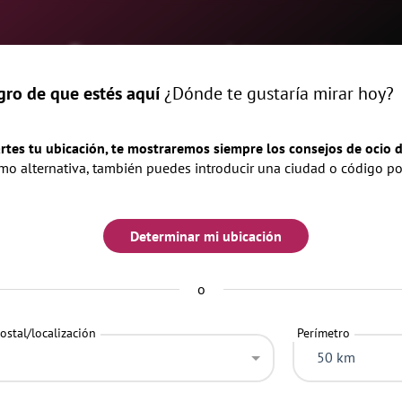
me
Eventos
revista
Ubicacio
gro de que estés aquí
¿Dónde te gustaría mirar hoy?
rtes tu ubicación, te mostraremos siempre los consejos de ocio d
o alternativa, también puedes introducir una ciudad o código po
tz
Determinar mi ubicación
o
ostal/localización
Perímetro
50 km