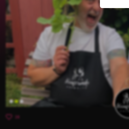
Item
2
28
of
3