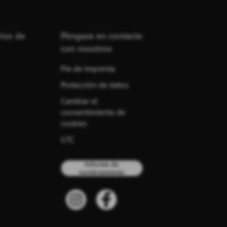
rios de
Póngase en contacto
con nosotros
Pie de imprenta
Protección de datos
Cambiar el
consentimiento de
cookies
GTC
Informe de
nombramiento