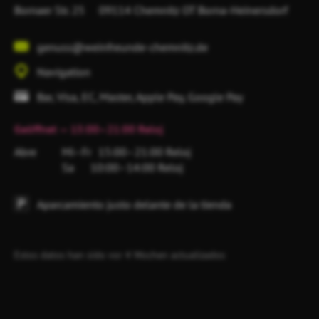
Bornaer Str. 25
09114 Chemnitz
OT Borna-Heinersdorf
genuss@weinfreunde-chemnitz.de
Navigation
Bar, Visa, EC, Master, Apple Pay, Google Pay
Geöffnet
— 15:00–21:00 Reloj
Abre
Mi–Fr
15:00–21:00 Reloj
Sa
10:00–14:00 Reloj
Aparcamiento justo delante de la tienda
Estos datos han sido vor 4 Wochen actualizados