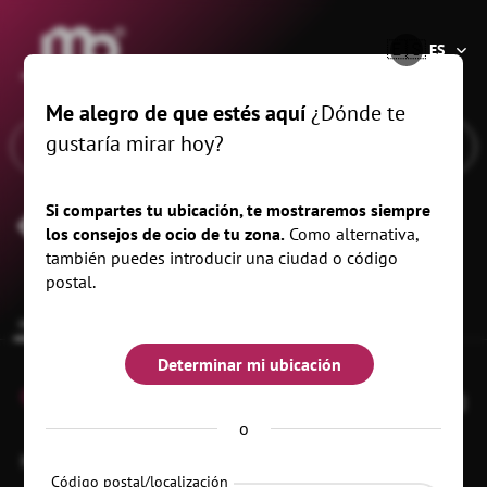
®
🇪🇸
ES
Me alegro de que estés aquí
¿Dónde te
gustaría mirar hoy?
Si compartes tu ubicación, te mostraremos siempre
St.-Nicolai-Kirche Grünhain
los consejos de ocio de tu zona.
Como alternativa,
también puedes introducir una ciudad o código
postal.
common.overview
Determinar mi ubicación
0
o
Markt 1
08344 Grünhain-Beierfeld
Código postal/localización