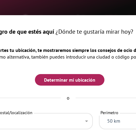
me
Eventos
revista
Ubicacio
gro de que estés aquí
¿Dónde te gustaría mirar hoy?
rtes tu ubicación, te mostraremos siempre los consejos de ocio d
o alternativa, también puedes introducir una ciudad o código po
iz
Determinar mi ubicación
o
ostal/localización
Perímetro
50 km