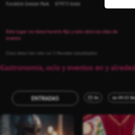
Fürstlich Greizer Park
07973 Greiz
Este lugar no tiene horario fijo y sólo abre los días de
evento.
Estos datos han sido vor 5 Monaten actualizados
Gastronomía, ocio y eventos en y alrede
ENTRADAS
En