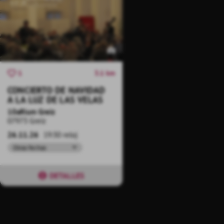
3.1 km
1
CONCIERTO DE NAVIDAD
A LA LUZ DE LAS VELAS
10aRium Greiz
07973 Greiz
26.11.26
19:30 reloj
Otras fechas
DETALLES