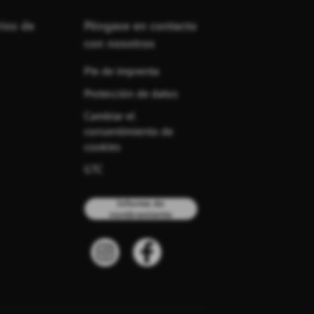
rios de
Póngase en contacto
con nosotros
Pie de imprenta
Protección de datos
Cambiar el
consentimiento de
cookies
GTC
Informe de
nombramiento