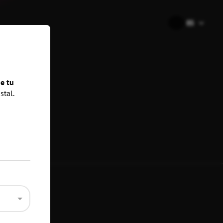
🇪🇸
ES
nes
e tu
stal.