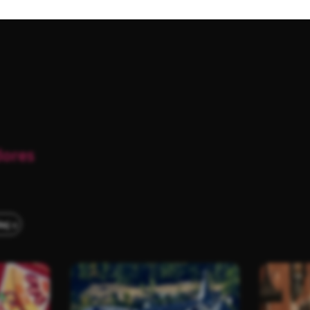
dores
x