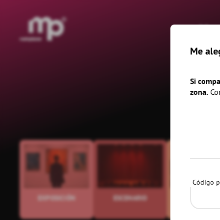
®
Ho
Me ale
hoy
m
Si compa
zona.
Com
Código p
EXPOSICIÓN
ESCENARIO
EVENTOS