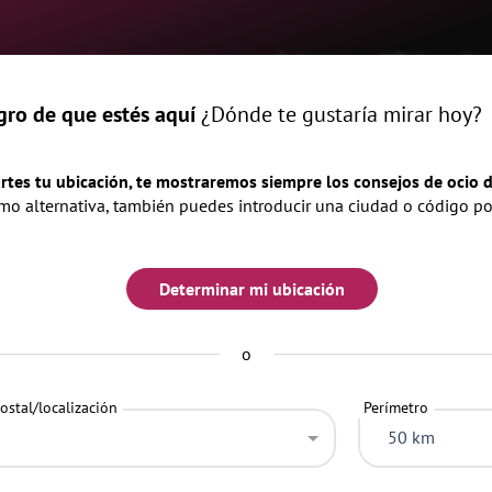
me
Eventos
revista
Ubicacio
gro de que estés aquí
¿Dónde te gustaría mirar hoy?
x
En
añana
Fin de semana
rtes tu ubicación, te mostraremos siempre los consejos de ocio d
o alternativa, también puedes introducir una ciudad o código po
Determinar mi ubicación
o
ostal/localización
Perímetro
50 km
ALIMENTACIÓN
FIRME
FESTIVAL