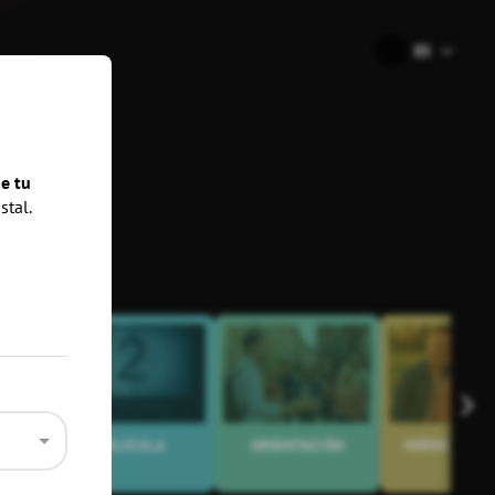
🇪🇸
ES
nes
e tu
stal.
PELÍCULA
ORIENTACIÓN
NIÑOS Y FAM