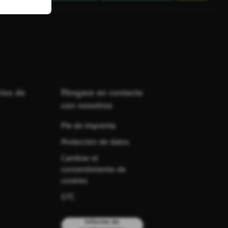
rios de
Póngase en contacto
con nosotros
Pie de imprenta
Protección de datos
Cambiar el
consentimiento de
cookies
GTC
Informe de