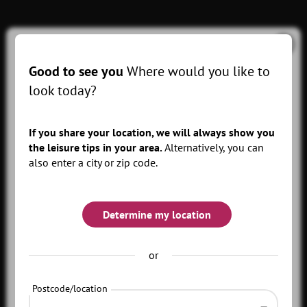
Good to see you
Where would you like to
look today?
If you share your location, we will always show you
the leisure tips in your area.
Alternatively, you can
also enter a city or zip code.
Determine my location
or
Achtung: Nicht zu nah an's fremde Auto!
Postcode/location