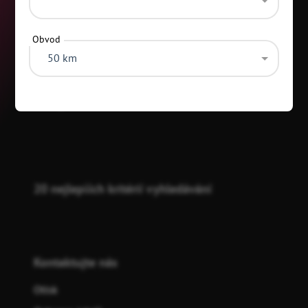
Obvod
50 km
Kategorie
20 nejlepších kritérií vyhledávání
Kontaktujte nás
Otisk