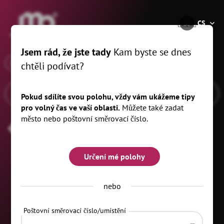
®
🇨🇿
CS
Jsem rád, že jste tady
Kam byste se dnes
x
Když
Marienberg, 10 km
chtěli podívat?
Pokud sdílíte svou polohu, vždy vám ukážeme tipy
pro volný čas ve vaší oblasti.
Můžete také zadat
město nebo poštovní směrovací číslo.
Zvýraznění
Určení mé polohy
nebo
Poštovní směrovací číslo/umístění