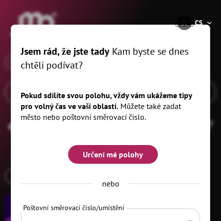
®
🇨🇿
CS
Jsem rád, že jste tady
Kam byste se dnes
x
Když
Freiberg, 20 km
chtěli podívat?
Pokud sdílíte svou polohu, vždy vám ukážeme tipy
pro volný čas ve vaší oblasti.
Můžete také zadat
město nebo poštovní směrovací číslo.
Festival
Filtr
(1)
Určení mé polohy
AKCE POD ŠIRÝM NEBEM
nebo
Poštovní směrovací číslo/umístění