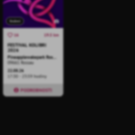
Složení
19.5 km
16
FESTIVAL KOLIBRI
2026
Pineapplewakepark Rossau
09661 Rossau
22.08.26
17:30 - 23:59 hodiny
PODROBNOSTI