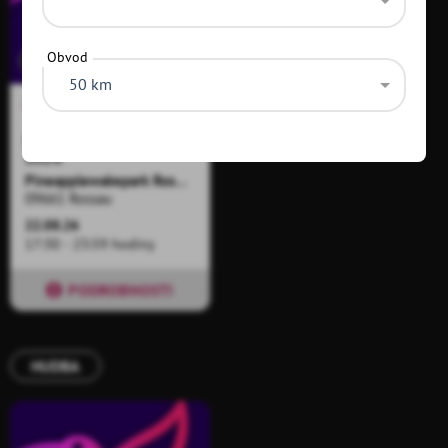
Obvod
Složení
50 km
19.5 km
16
FESTIVAL KOLIBRI
2026
Pineapplewakepark Rossau
09661 Rossau
22.08.26
17:30 - 23:59 hodiny
PODROBNOSTI
HUDBA