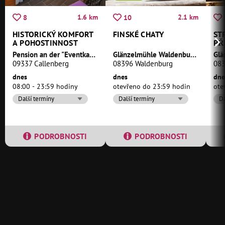
1.6 km
2.1 km
8
10
HISTORICKÝ KOMFORT
FINSKÉ CHATY
ST
A POHOSTINNOST
PŘ
Pension an der "Eventkapelle Callenberg"
Glänzelmühle Waldenburg
09337 Callenberg
08396 Waldenburg
083
dnes
dnes
dne
08:00 - 23:59 hodiny
otevřeno do 23:59 hodin
ote
Další termíny
Další termíny
Da
PODROBNOSTI
PODROBNOSTI