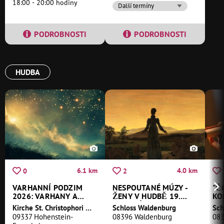
18:00 - 20:00 hodiny
Další termíny
PODROBNOSTI
PODROBNOSTI
HUDBA
6.1 km
4.0 km
0
2
VARHANNÍ PODZIM
NESPOUTANÉ MÚZY -
"Č
2026: VARHANY A
ŽENY V HUDBĚ 19.
KO
POEZIE
STOLETÍ
RO
Kirche St. Christophori Hohenstein-Ernstthal
Schloss Waldenburg
Sch
ČO
09337 Hohenstein-
08396 Waldenburg
083
KA