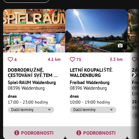
4.1 km
5.3 km
4
75
DOBRODRUŽNÉ,
LETNÍ KOUPALIŠTĚ
ZÁ
CESTOVÁNÍ SVĚTEM A
WALDENBURG
CH
ČASEM, NAPĚTÍ
Spiel-RAUM Waldenburg
Freibad Waldenburg
08396 Waldenburg
08396 Waldenburg
093
Ern
dnes
dnes
28.
17:00 - 23:00 hodiny
10:00 - 19:00 hodiny
19:
Další termíny
Další termíny
Da
PODROBNOSTI
PODROBNOSTI