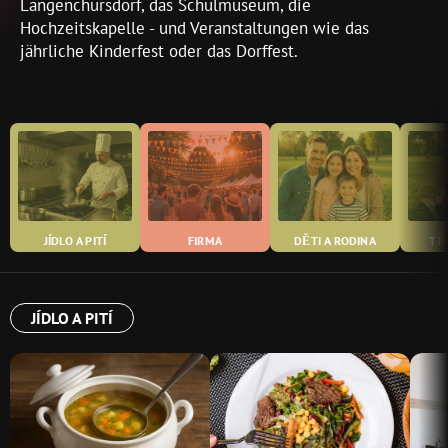
Langenchursdorf, das Schulmuseum, die
Hochzeitskapelle - und Veranstaltungen wie das
jährliche Kinderfest oder das Dorffest.
JÍDLO A PITÍ
FIRMA
DĚTI A RODINA
TĚ
JÍDLO A PITÍ