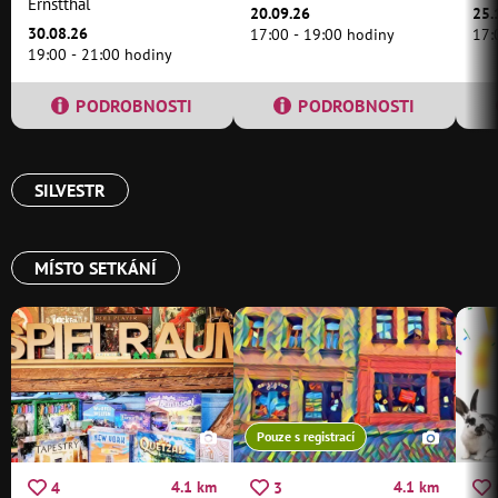
Ernstthal
20.09.26
25.
30.08.26
17:00 - 19:00 hodiny
17:
19:00 - 21:00 hodiny
PODROBNOSTI
PODROBNOSTI
SILVESTR
MÍSTO SETKÁNÍ
Pouze s registrací
4.1 km
4.1 km
4
3