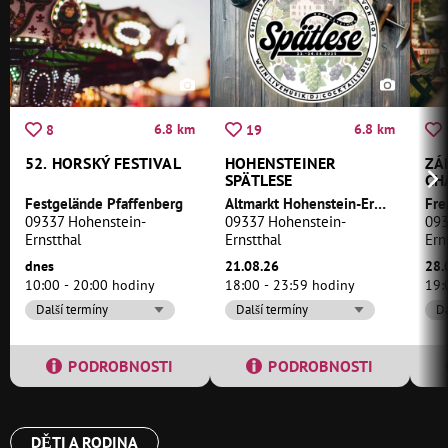
6.8 km
6.8 km
8
19
52. HORSKÝ FESTIVAL
HOHENSTEINER
ZÁ
SPÄTLESE
CH
Festgelände Pfaffenberg
Altmarkt Hohenstein-Ernstthal
09337 Hohenstein-
09337 Hohenstein-
093
Ernstthal
Ernstthal
Ern
dnes
21.08.26
28.
10:00 - 20:00 hodiny
18:00 - 23:59 hodiny
19:
Další termíny
Další termíny
Da
PODROBNOSTI
PODROBNOSTI
DĚTI A RODINA