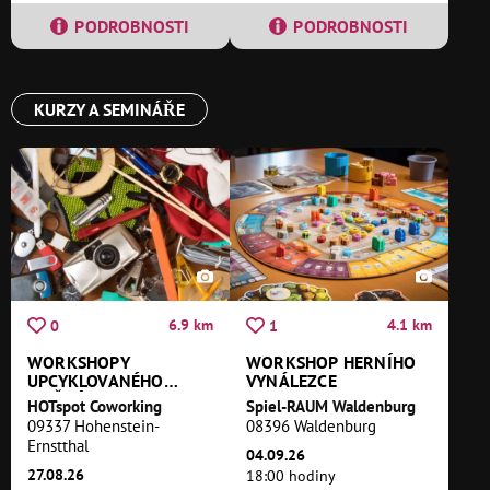
PODROBNOSTI
PODROBNOSTI
KURZY A SEMINÁŘE
6.9 km
4.1 km
0
1
WORKSHOPY
WORKSHOP HERNÍHO
UPCYKLOVANÉHO
VYNÁLEZCE
UMĚNÍ
HOTspot Coworking
Spiel-RAUM Waldenburg
09337 Hohenstein-
08396 Waldenburg
Ernstthal
04.09.26
27.08.26
18:00 hodiny