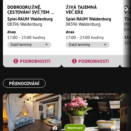
DOBRODRUŽNÉ,
ŽIVÁ TAJEMNÁ
SL
CESTOVÁNÍ SVĚTEM A
VEČEŘE
V 
ČASEM, NAPĚTÍ
Spiel-RAUM Waldenburg
Spiel-RAUM Waldenburg
Tie
08396 Waldenburg
08396 Waldenburg
093
Ern
dnes
dnes
15.
17:00 - 23:00 hodiny
17:00 - 23:00 hodiny
10:
Další termíny
Další termíny
PODROBNOSTI
PODROBNOSTI
PŘENOCOVÁNÍ
Rezervace