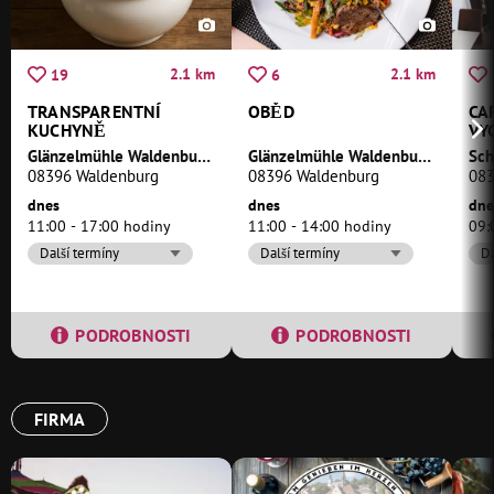
2.1 km
2.1 km
19
6
TRANSPARENTNÍ
OBĚD
CA
KUCHYNĚ
VY
KR
Glänzelmühle Waldenburg
Glänzelmühle Waldenburg
08396 Waldenburg
08396 Waldenburg
083
dnes
dnes
dne
11:00 - 17:00 hodiny
11:00 - 14:00 hodiny
09:
Další termíny
Další termíny
Da
PODROBNOSTI
PODROBNOSTI
FIRMA