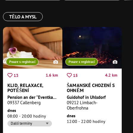
TĚLO A MYSL
Pouze s registrací
Pouze s registrací
1.6 km
4.2 km
13
15
KLID, RELAXACE,
ŠAMANSKÉ CHOZENÍ S
POTĚŠENÍ
OHNĚM
Pension an der "Eventkapelle Callenberg"
Guidohof in Uhlsdorf
09337 Callenberg
09212 Limbach-
Oberfrohna
dnes
dnes
08:00 - 20:00 hodiny
12:00 - 22:00 hodiny
Další termíny