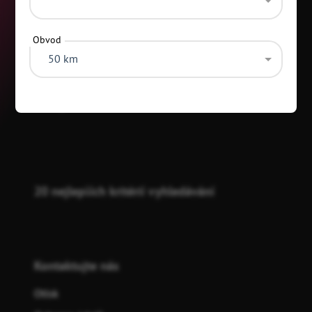
Obvod
50 km
Kategorie
20 nejlepších kritérií vyhledávání
Kontaktujte nás
Otisk