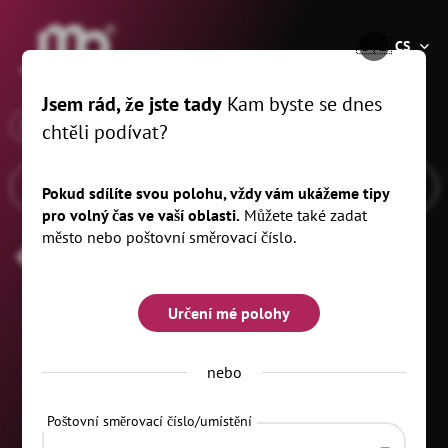
®
🇨🇿
CS
Jsem rád, že jste tady
Kam byste se dnes
x
Když
Amtsberg, 5 km
chtěli podívat?
Pokud sdílíte svou polohu, vždy vám ukážeme tipy
pro volný čas ve vaší oblasti.
Můžete také zadat
město nebo poštovní směrovací číslo.
Den svatého Valentýna
Určení mé polohy
nebo
Poštovní směrovací číslo/umístění