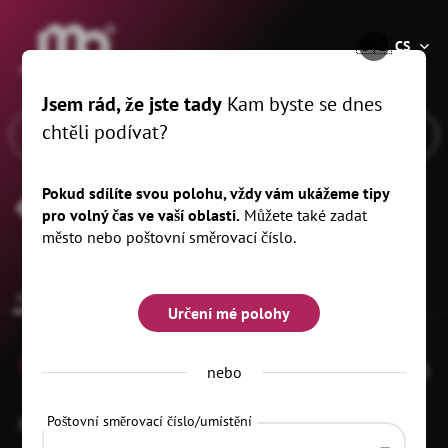
®
🇨🇿
CS
Jsem rád, že jste tady
Kam byste se dnes
chtěli podívat?
Pokud sdílíte svou polohu, vždy vám ukážeme tipy
Zámek Kromsdorf
pro volný čas ve vaší oblasti.
Můžete také zadat
město nebo poštovní směrovací číslo.
common.overview
Určení mé polohy
0
nebo
Poštovní směrovací číslo/umístění
Platz der Demokratie 47
99510 Ilmtal-Weinstraße