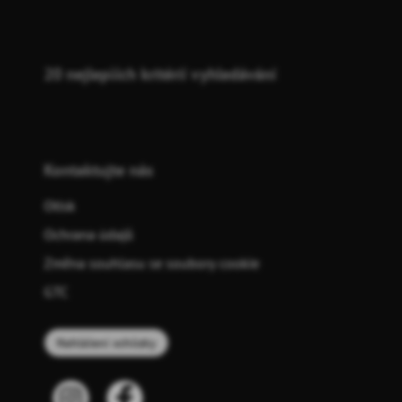
20 nejlepších kritérií vyhledávání
Kontaktujte nás
Otisk
Ochrana údajů
Změna souhlasu se soubory cookie
GTC
Nahlášení schůzky