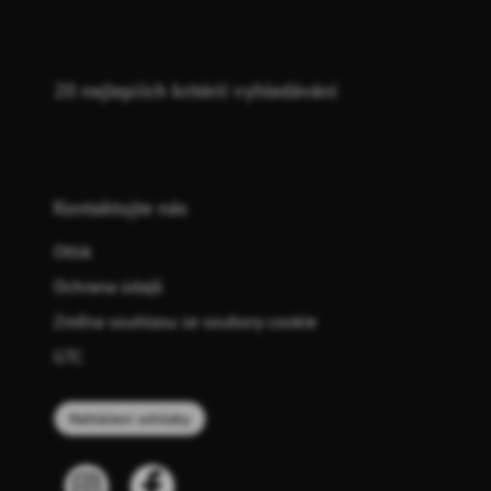
20 nejlepších kritérií vyhledávání
Kontaktujte nás
Otisk
Ochrana údajů
Změna souhlasu se soubory cookie
GTC
Nahlášení schůzky