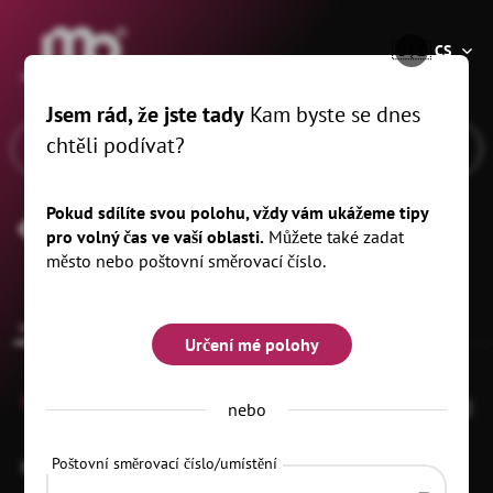
®
🇨🇿
CS
Jsem rád, že jste tady
Kam byste se dnes
chtěli podívat?
Pokud sdílíte svou polohu, vždy vám ukážeme tipy
Kunsthaus Bärenstein
pro volný čas ve vaší oblasti.
Můžete také zadat
město nebo poštovní směrovací číslo.
common.overview
Určení mé polohy
0
nebo
Poštovní směrovací číslo/umístění
Kirchgasse 12
01773 Altenberg
OT Bärenstein