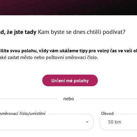
ome
Události
časopis
Lokali
d, že jste tady
Kam byste se dnes chtěli podívat?
ílíte svou polohu, vždy vám ukážeme tipy pro volný čas ve vaší ob
aké zadat město nebo poštovní směrovací číslo.
grün
Určení mé polohy
nebo
směrovací číslo/umístění
Obvod
50 km