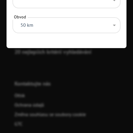
Kategorie
Obvod
50 km
20 nejlepších kritérií vyhledávání
Kontaktujte nás
Otisk
Ochrana údajů
Změna souhlasu se soubory cookie
GTC