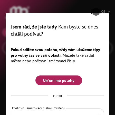
®
🇨🇿
CS
Jsem rád, že jste tady
Kam byste se dnes
x
10.01.26
, km
chtěli podívat?
Pokud sdílíte svou polohu, vždy vám ukážeme tipy
pro volný čas ve vaší oblasti.
Můžete také zadat
město nebo poštovní směrovací číslo.
Určení mé polohy
nebo
Poštovní směrovací číslo/umístění