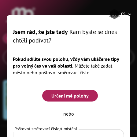
®
🇨🇿
CS
Jsem rád, že jste tady
Kam byste se dnes
x
13.10.25
, km
chtěli podívat?
Pokud sdílíte svou polohu, vždy vám ukážeme tipy
pro volný čas ve vaší oblasti.
Můžete také zadat
město nebo poštovní směrovací číslo.
Určení mé polohy
nebo
KURZY A SEMINÁŘE
SPORT A CVIČENÍ
Poštovní směrovací číslo/umístění