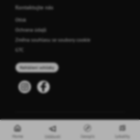
Kontaktujte nás
Otisk
Ochrana údajů
Změna souhlasu se soubory cookie
GTC
Nahlášení schůzky
© 2026 meinplaner - die Eventplattform GmbH
Home
časopis
Lokality
Události