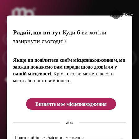
®
🇺🇦
UK
Радий, що ви тут
Куди б ви хотіли
x
Коли
Callenberg, 5 km
зазирнути сьогодні?
Якщо ви поділитеся своїм місцезнаходженням, ми
завжди покажемо вам поради щодо дозвілля у
вашій місцевості.
Крім того, ви можете ввести
Фестиваль
місто або поштовий індекс.
Визначте моє місцезнаходження
або
Поштовий індекс/місцезнаходження