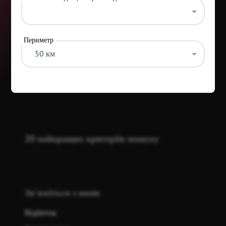
Периметр
50 км
Категорії
20 найкращих критеріїв пошуку
Зв'яжіться з нами
Відбиток