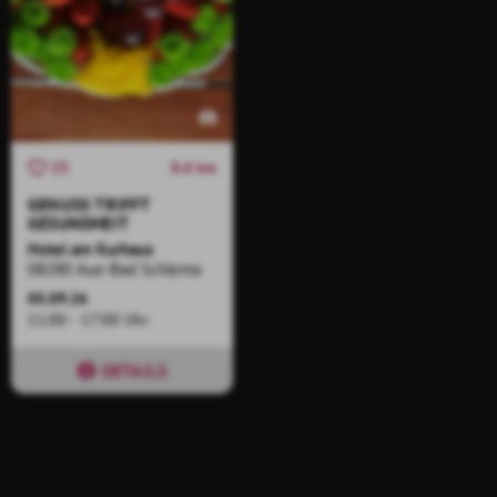
8.4 km
23
GENUSS TRIFFT
GESUNDHEIT
Hotel am Kurhaus
08280 Aue-Bad Schlema
05.09.26
11:00 - 17:00 Uhr
DETAILS