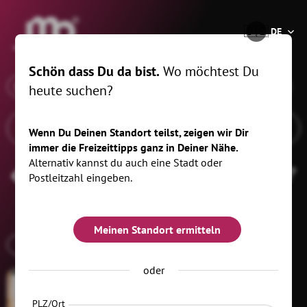
®
🇩🇪
DE
Schön dass Du da bist.
Wo möchtest Du
x
Wann
Schwarzenberg/Erzgeb., 20 km
heute suchen?
Wenn Du Deinen Standort teilst, zeigen wir Dir
immer die Freizeittipps ganz in Deiner Nähe.
Alternativ kannst du auch eine Stadt oder
Märkte & Messen
Filtern
(1)
Postleitzahl eingeben.
Meinen Standort ermitteln
MARKT
oder
PLZ/Ort