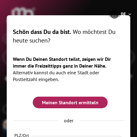
®
🇩🇪
DE
Schön dass Du da bist.
Wo möchtest Du
x
Wann
Neukirchen/Erzgeb., 10 km
heute suchen?
Wenn Du Deinen Standort teilst, zeigen wir Dir
immer die Freizeittipps ganz in Deiner Nähe.
Alternativ kannst du auch eine Stadt oder
Businessevents
Filtern
(1)
Postleitzahl eingeben.
Meinen Standort ermitteln
TREFF
oder
PLZ/Ort