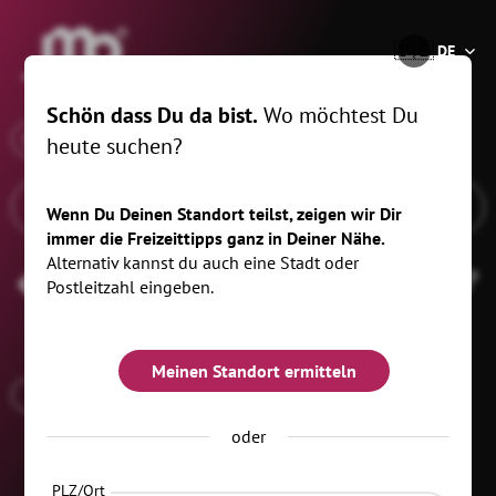
®
🇩🇪
DE
Schön dass Du da bist.
Wo möchtest Du
x
Wann
Lugau/Erzgeb., 10 km
heute suchen?
Wenn Du Deinen Standort teilst, zeigen wir Dir
immer die Freizeittipps ganz in Deiner Nähe.
Alternativ kannst du auch eine Stadt oder
Silvester
Filtern
(1)
Postleitzahl eingeben.
Meinen Standort ermitteln
ESSEN & TRINKEN
oder
PLZ/Ort