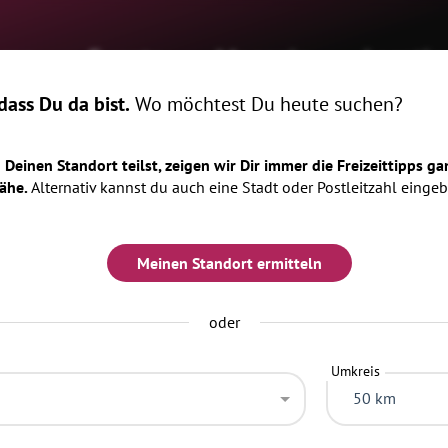
ome
Events
Magazin
Locatio
ass Du da bist.
Wo möchtest Du heute suchen?
x
Wann
Au
Wochenende
Deinen Standort teilst, zeigen wir Dir immer die Freizeittipps ga
ähe.
Alternativ kannst du auch eine Stadt oder Postleitzahl eingeb
Meinen Standort ermitteln
olksfest
Oktoberfest
oder
Umkreis
50 km