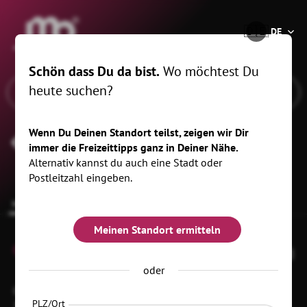
®
🇩🇪
DE
Schön dass Du da bist.
Wo möchtest Du
heute suchen?
Wenn Du Deinen Standort teilst, zeigen wir Dir
Schwimmhalle Atlantis
immer die Freizeittipps ganz in Deiner Nähe.
Alternativ kannst du auch eine Stadt oder
Postleitzahl eingeben.
Infos zur Location
Meinen Standort ermitteln
1
oder
Chemnitzer Straße
09456 Annaberg-Buchholz
OT
PLZ/Ort
30
Buchholz