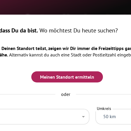
ome
Events
Magazin
Locatio
ass Du da bist.
Wo möchtest Du heute suchen?
Deinen Standort teilst, zeigen wir Dir immer die Freizeittipps ga
ähe.
Alternativ kannst du auch eine Stadt oder Postleitzahl eingeb
Meinen Standort ermitteln
oder
Umkreis
50 km