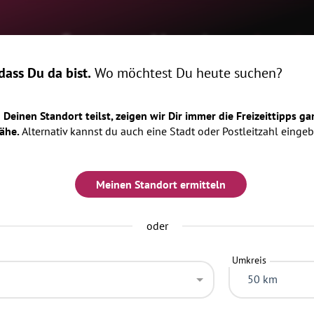
ome
Events
Magazin
Locatio
ass Du da bist.
Wo möchtest Du heute suchen?
Deinen Standort teilst, zeigen wir Dir immer die Freizeittipps ga
ähe.
Alternativ kannst du auch eine Stadt oder Postleitzahl eingeb
Meinen Standort ermitteln
oder
Umkreis
50 km