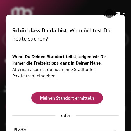
®
🇩🇪
DE
Schön dass Du da bist.
Wo möchtest Du
heute suchen?
Wenn Du Deinen Standort teilst, zeigen wir Dir
Modellbahnfreunde Bahnhof Hainichen e.V.
immer die Freizeittipps ganz in Deiner Nähe.
Alternativ kannst du auch eine Stadt oder
Postleitzahl eingeben.
Infos zur Location
Meinen Standort ermitteln
0
oder
Falkenauer Str.
09661 Hainichen
PLZ/Ort