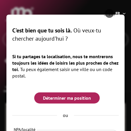
®
🇫🇷
FR
C'est bien que tu sois là.
Où veux-tu
chercher aujourd'hui ?
Si tu partages ta localisation, nous te montrerons
Bijou
toujours les idées de loisirs les plus proches de chez
toi.
Tu peux également saisir une ville ou un code
postal.
common.overview
Eventplace
Déterminer ma position
ou
NPA/localité