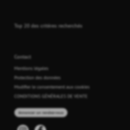
Top 20 des critères recherchés
Contact
Mentions légales
Protection des données
Modifier le consentement aux cookies
CONDITIONS GÉNÉRALES DE VENTE
Annoncer un rendez-vous